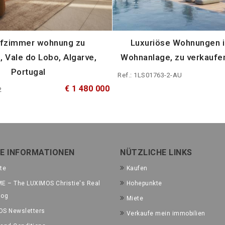
afzimmer wohnung zu
Luxuriöse Wohnungen in
, Vale do Lobo, Algarve,
Wohnanlage, zu verkaufe
Portugal
Ref.: 1LS01763-2-AU
€ 1 480 000
2
E INFORMATIONEN
NÜTZLICHE LINKS
te
Kaufen
E – The LUXIMOS Christie's Real
Hohepunkte
log
Miete
OS Newsletters
Verkaufe mein immobilien