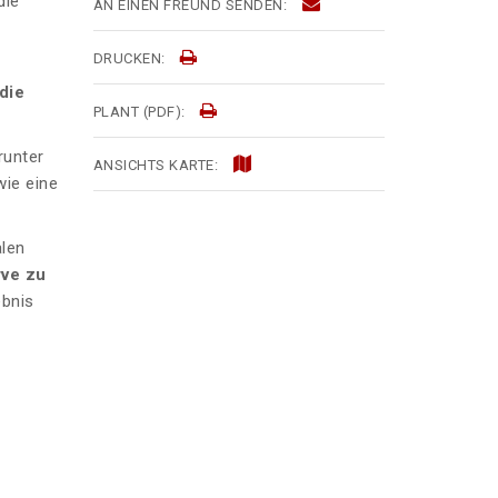
die
AN EINEN FREUND SENDEN:
DRUCKEN:
die
PLANT (PDF):
runter
ANSICHTS KARTE:
ie eine
alen
rve zu
ebnis