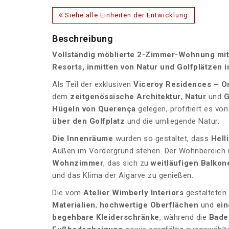
Siehe alle Einheiten der Entwicklung
Beschreibung
Vollständig möblierte 2-Zimmer-Wohnung mit
Resorts, inmitten von Natur und Golfplätzen 
Als Teil der exklusiven
Viceroy Residences – O
dem
zeitgenössische Architektur
,
Natur
und
G
Hügeln von Querença
gelegen, profitiert es von
über den Golfplatz
und die umliegende Natur.
Die Innenräume
wurden so gestaltet, dass
Hell
Außen im Vordergrund stehen. Der Wohnbereich
Wohnzimmer
, das sich zu
weitläufigen Balko
und das Klima der Algarve zu genießen.
Die vom
Atelier
Wimberly Interiors
gestalteten
Materialien
,
hochwertige Oberflächen
und
ein
begehbare Kleiderschränke
, während die
Bade