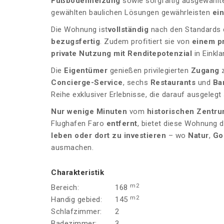
Fußbodenheizung
sowie sorgfältig ausgewählt
gewählten baulichen Lösungen gewährleisten
ei
Die Wohnung ist
vollständig
nach den Standards 
bezugsfertig
. Zudem profitiert sie von
einem p
private Nutzung mit
Renditepotenzial
in Einkla
Die
Eigentümer
genießen privilegierten
Zugang
z
Concierge-Service
, sechs
Restaurants
und
Ba
Reihe exklusiver Erlebnisse, die darauf ausgelegt
Nur wenige Minuten
vom
historischen Zentr
Flughafen Faro
entfernt
, bietet diese Wohnung 
leben oder dort zu investieren
– wo
Natur
,
Go
ausmachen.
Charakteristik
m2
Bereich:
168
m2
Handig gebied:
145
Schlafzimmer:
2
Badezimmer:
3