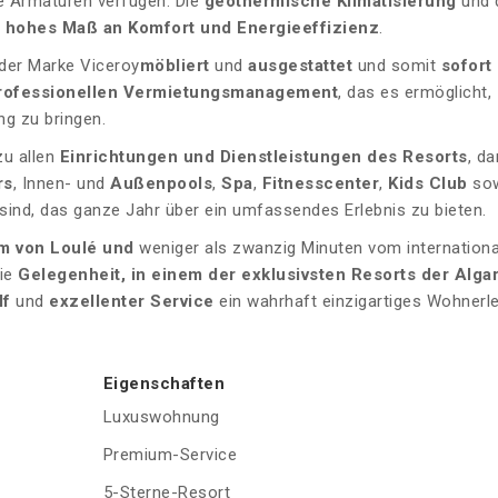
e Armaturen verfügen. Die
geothermische Klimatisierung
und 
n hohes Maß an Komfort und Energieeffizienz
.
der Marke Viceroy
möbliert
und
ausgestattet
und somit
sofort
rofessionellen Vermietungsmanagement
, das es ermöglicht,
ng zu bringen.
u allen
Einrichtungen und Dienstleistungen des Resorts
, da
rs
, Innen- und
Außenpools
,
Spa
,
Fitnesscenter
,
Kids Club
sow
 sind, das ganze Jahr über ein umfassendes Erlebnis zu bieten.
um von Loulé und
weniger als zwanzig Minuten vom internation
die
Gelegenheit, in einem der exklusivsten Resorts der Alga
lf
und
exzellenter Service
ein wahrhaft einzigartiges Wohnerl
Eigenschaften
Luxuswohnung
Premium-Service
5-Sterne-Resort