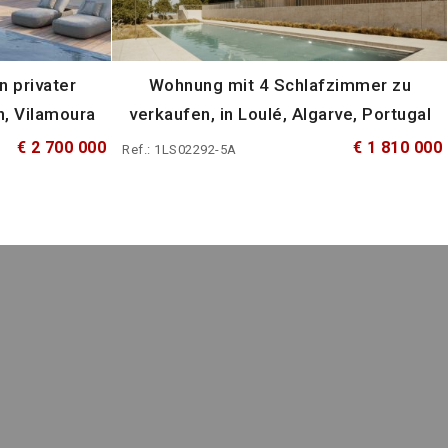
 privater
Wohnung mit 4 Schlafzimmer zu
n, Vilamoura
verkaufen, in Loulé, Algarve, Portugal
€ 2 700 000
€ 1 810 000
Ref.: 1LS02292-5A