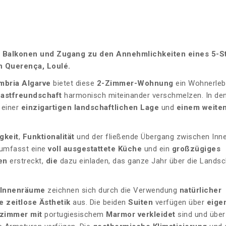
 Balkonen und Zugang zu den Annehmlichkeiten eines 5-S
in Querença, Loulé.
mbria Algarve
bietet diese
2-Zimmer-Wohnung
ein Wohnerlebn
astfreundschaft
harmonisch miteinander verschmelzen. In de
 einer
einzigartigen landschaftlichen Lage
und
einem weiten
igkeit
,
Funktionalität
und der fließende Übergang zwischen Inn
 umfasst eine
voll ausgestattete Küche
und ein
großzügiges
nen
erstreckt,
die
dazu einladen, das ganze Jahr über die Landsc
Innenräume
zeichnen sich durch die Verwendung
natürlicher
e zeitlose Ästhetik
aus. Die beiden
Suiten
verfügen über
eige
zimmer
mit
portugiesischem
Marmor verkleidet
sind und über