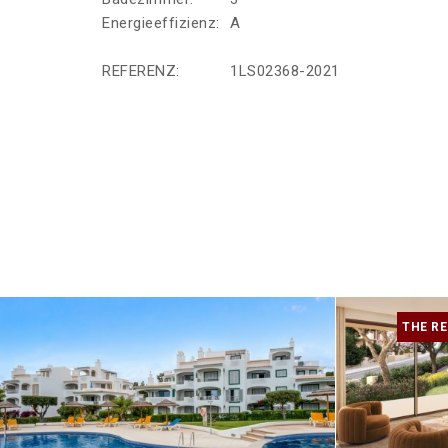
Energieeffizienz:
A
REFERENZ:
1LS02368-2021
THE RE