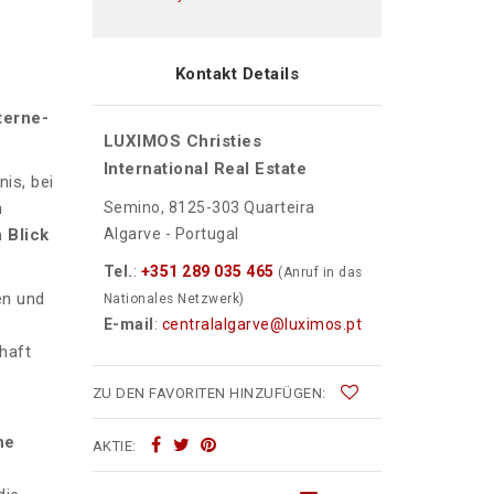
Kontakt Details
terne-
LUXIMOS Christies
International Real Estate
is, bei
n
Semino, 8125-303 Quarteira
 Blick
Algarve - Portugal
Tel.
:
+351 289 035 465
(Anruf in das
en und
Nationales Netzwerk)
E-mail
:
centralalgarve@luximos.pt
haft
ZU DEN FAVORITEN HINZUFÜGEN:
ne
AKTIE: