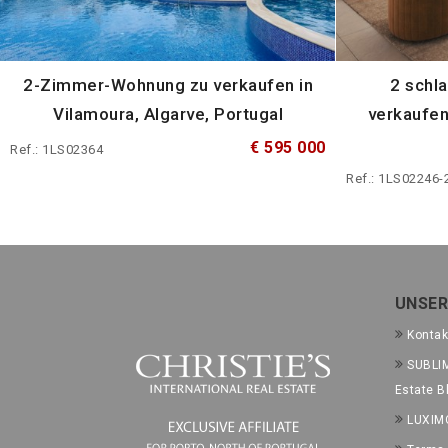
2-Zimmer-Wohnung zu verkaufen in
2 schl
Vilamoura, Algarve, Portugal
verkaufen
€ 595 000
Ref.: 1LS02364
Ref.: 1LS02246-
UNSER
Kontak
SUBLIM
Estate B
LUXIM