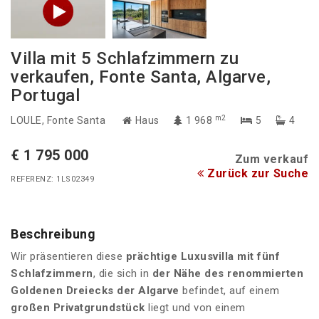
Villa mit 5 Schlafzimmern zu
verkaufen, Fonte Santa, Algarve,
Portugal
m2
LOULE
, Fonte Santa
Haus
1 968
5
4
€ 1 795 000
Zum verkauf
Zurück zur Suche
REFERENZ: 1LS02349
Beschreibung
Wir präsentieren diese
prächtige Luxusvilla
mit fünf
Schlafzimmern
, die sich in
der Nähe des renommierten
Goldenen Dreiecks der Algarve
befindet, auf einem
großen Privatgrundstück
liegt und von einem