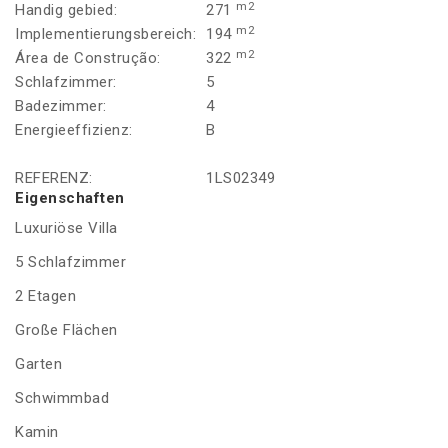
m2
Handig gebied:
271
m2
Implementierungsbereich:
194
m2
Área de Construção:
322
Schlafzimmer:
5
Badezimmer:
4
Energieeffizienz:
B
REFERENZ:
1LS02349
Eigenschaften
Luxuriöse Villa
5 Schlafzimmer
2 Etagen
Große Flächen
Garten
Schwimmbad
Kamin