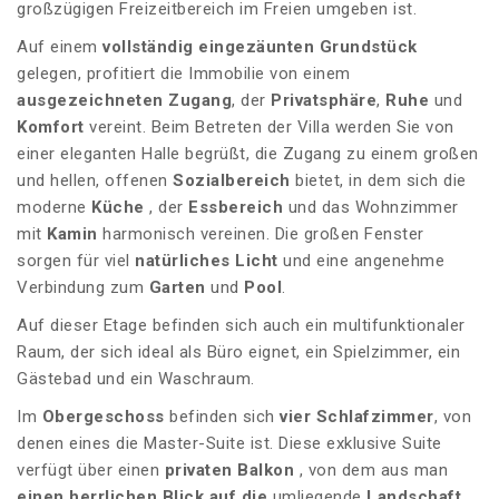
großzügigen Freizeitbereich im Freien umgeben ist.
Auf einem
vollständig eingezäunten Grundstück
gelegen, profitiert die Immobilie von einem
ausgezeichneten Zugang
, der
Privatsphäre
,
Ruhe
und
Komfort
vereint. Beim Betreten der Villa werden Sie von
einer eleganten Halle begrüßt, die Zugang zu einem großen
und hellen, offenen
Sozialbereich
bietet, in dem sich die
moderne
Küche
, der
Essbereich
und das Wohnzimmer
mit
Kamin
harmonisch vereinen. Die großen Fenster
sorgen für viel
natürliches Licht
und eine angenehme
Verbindung zum
Garten
und
Pool
.
Auf dieser Etage befinden sich auch ein multifunktionaler
Raum, der sich ideal als Büro eignet, ein Spielzimmer, ein
Gästebad und ein Waschraum.
Im
Obergeschoss
befinden sich
vier Schlafzimmer
, von
denen eines die Master-Suite ist. Diese exklusive Suite
verfügt über einen
privaten Balkon
, von dem aus man
einen herrlichen Blick auf die
umliegende
Landschaft