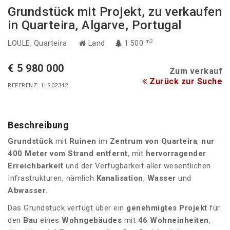
Grundstück mit Projekt, zu verkaufen
in Quarteira, Algarve, Portugal
m2
LOULE
, Quarteira
Land
1 500
€ 5 980 000
Zum verkauf
Zurück zur Suche
REFERENZ: 1LS02342
Beschreibung
Grundstück
mit
Ruinen
im
Zentrum von Quarteira
,
nur
400 Meter vom Strand entfernt
, mit
hervorragender
Erreichbarkeit
und der Verfügbarkeit aller wesentlichen
Infrastrukturen, nämlich
Kanalisation
,
Wasser
und
Abwasser
.
Das Grundstück verfügt über ein
genehmigtes Projekt
für
den
Bau
eines
Wohngebäudes
mit
46 Wohneinheiten
,