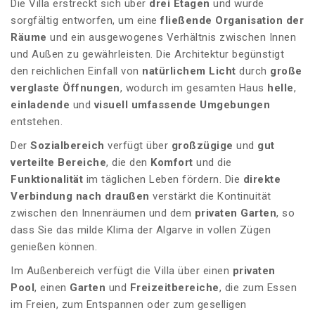
Die Villa erstreckt sich über
drei Etagen
und wurde
sorgfältig entworfen, um eine
fließende Organisation der
Räume
und ein ausgewogenes Verhältnis zwischen Innen
und Außen zu gewährleisten. Die Architektur begünstigt
den reichlichen Einfall von
natürlichem Licht
durch
große
verglaste Öffnungen
, wodurch im gesamten Haus
helle
,
einladende
und
visuell umfassende
Umgebungen
entstehen.
Der
Sozialbereich
verfügt über
großzügige
und
gut
verteilte
Bereiche
, die den
Komfort
und die
Funktionalität
im täglichen Leben fördern. Die
direkte
Verbindung nach draußen
verstärkt die Kontinuität
zwischen den Innenräumen und dem
privaten Garten
, so
dass Sie das milde Klima der Algarve in vollen Zügen
genießen können.
Im Außenbereich verfügt die Villa über einen
privaten
Pool
, einen
Garten
und
Freizeitbereiche
, die zum Essen
im Freien, zum Entspannen oder zum geselligen