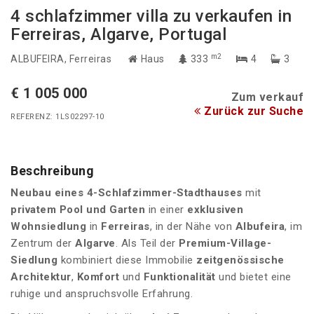
4 schlafzimmer villa zu verkaufen in
Ferreiras, Algarve, Portugal
m2
ALBUFEIRA
, Ferreiras
Haus
333
4
3
€ 1 005 000
Zum verkauf
Zurück zur Suche
REFERENZ: 1LS02297-10
Beschreibung
Neubau eines 4-Schlafzimmer-Stadthauses
mit
privatem Pool und Garten
in einer
exklusiven
Wohnsiedlung
in
Ferreiras
, in der Nähe von
Albufeira
, im
Zentrum der
Algarve
. Als Teil der
Premium-Village-
Siedlung
kombiniert diese Immobilie
zeitgenössische
Architektur
,
Komfort
und
Funktionalität
und bietet eine
ruhige und anspruchsvolle Erfahrung.