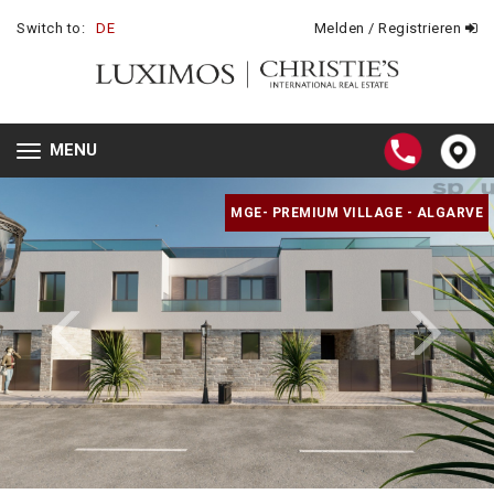
Switch to:
DE
Melden / Registrieren
MENU
Toggle
navigation
MGE- PREMIUM VILLAGE - ALGARVE