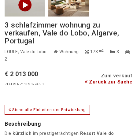
3 schlafzimmer wohnung zu
verkaufen, Vale do Lobo, Algarve,
Portugal
m2
LOULE
, Vale do Lobo
Wohnung
173
3
2
€ 2 013 000
Zum verkauf
Zurück zur Suche
REFERENZ: 1LS02246-3
Siehe alle Einheiten der Entwicklung
Beschreibung
Die
kürzlich
im prestigeträchtigen
Resort Vale do