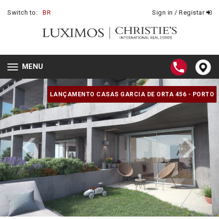
Switch to:
BR
Sign in / Registar
MENU
Toggle
navigation
LANÇAMENTO CASAS GARCIA DE ORTA 456 - PORTO