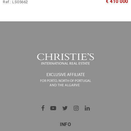
€ 410 000
Ref.: LS05662
INFO