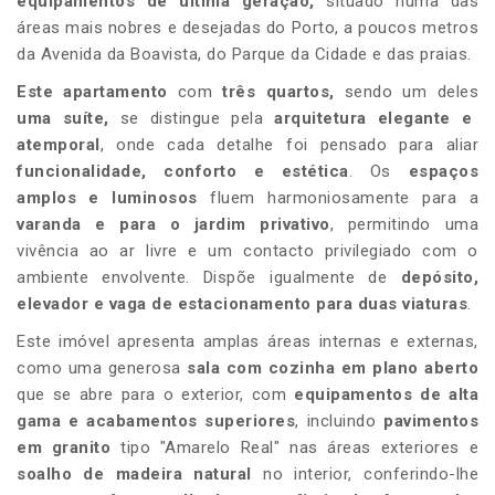
equipamentos de última geração
,
situado numa das
áreas mais nobres e desejadas do Porto, a poucos metros
da Avenida da Boavista, do Parque da Cidade e das praias.
Este apartamento
com
três
quartos,
sendo um deles
uma
su
í
te,
se distingue pela
arquitetura elegante e
atemporal
, onde cada detalhe foi pensado para aliar
funcionalidade, conforto e estética
. Os
espaços
amplos e luminosos
fluem harmoniosamente para a
varanda e
para o jardim
privativo
, permitindo uma
vivência ao ar livre e um contacto privilegiado com o
ambiente envolvente. Dispõe igualmente de
depósito,
elevador e
vaga de estacionamento para duas viaturas
.
Este imóvel apresenta amplas áreas internas e externas,
como uma generosa
sala com cozinha em plano aberto
que se abre para o exterior, com
equipamentos de alta
gama e acabamentos superiores
, incluindo
pavimentos
em granito
tipo "Amarelo Real" nas áreas exteriores e
soalho de madeira natural
no interior,
conferindo-lhe