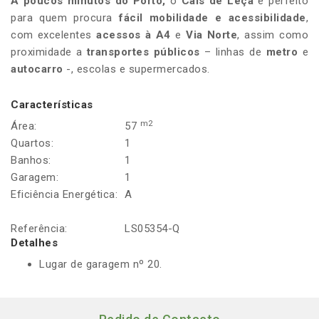
A poucos minutos do Porto,
o
Cais de Leça
é perfeito
para quem procura
fácil mobilidade e acessibilidade
,
com excelentes
acessos à A4
e
Via Norte
, assim como
proximidade a
transportes públicos
– linhas de
metro
e
autocarro
-, escolas e supermercados.
Características
m2
Área:
57
Quartos:
1
Banhos:
1
Garagem:
1
Eficiência Energética:
A
Referência:
LS05354-Q
Detalhes
Lugar de garagem nº 20.