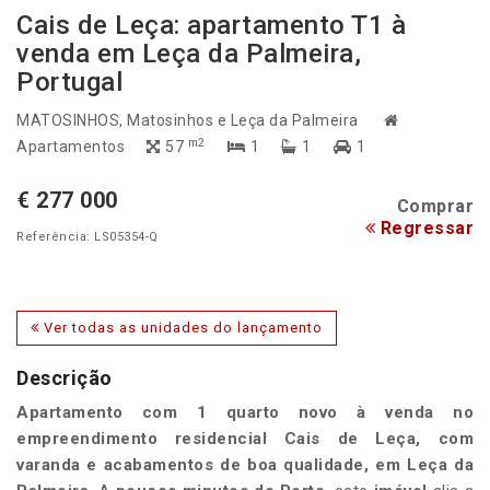
Cais de Leça: apartamento T1 à
venda em Leça da Palmeira,
Portugal
MATOSINHOS
, Matosinhos e Leça da Palmeira
m2
Apartamentos
57
1
1
1
€ 277 000
Comprar
Regressar
Referência: LS05354-Q
Ver todas as unidades do lançamento
Descrição
Apartamento com 1 quarto
novo à venda no
empreendimento residencial
Cais de Leça
, com
varanda
e
ac
abamentos de boa qualidade
, em
Leça da