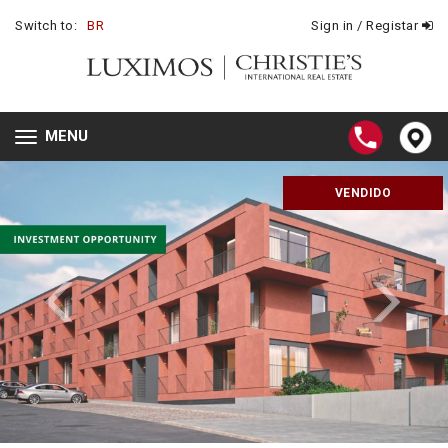
Switch to:
BR
Sign in / Registar
MENU
Toggle
navigation
VENDIDO