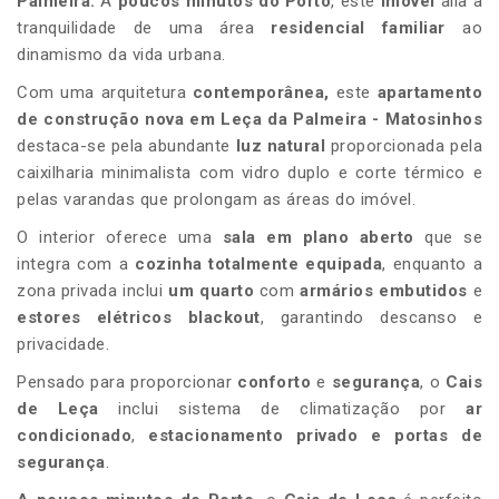
Palmeira
.
A
poucos minutos do Porto
, este
imóvel
alia a
tranquilidade de uma área
residencial familiar
ao
dinamismo da vida urbana.
Com uma arquitetura
contemporânea,
este
apartamento
de construção nova em
Leça da Palmeira
- Matosinhos
destaca-se pela abundante
luz natural
proporcionada pela
caixilharia minimalista com vidro duplo e corte térmico e
pelas varandas que prolongam as áreas do imóvel.
O interior oferece uma
sala em plano aberto
que se
integra com a
cozinha totalmente equipada
, enquanto a
zona privada inclui
um quarto
com
armários embutidos
e
estores elétricos blackout
, garantindo descanso e
privacidade.
Pensado para proporcionar
conforto
e
segurança
, o
Cais
de Leça
inclui sistema de climatização por
ar
condicionado
,
estacionamento privado
e
portas de
segurança
.