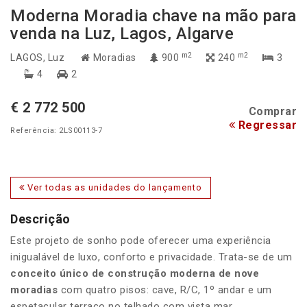
Moderna Moradia chave na mão para
venda na Luz, Lagos, Algarve
m2
m2
LAGOS
, Luz
Moradias
900
240
3
4
2
€ 2 772 500
Comprar
Regressar
Referência: 2LS00113-7
Ver todas as unidades do lançamento
Descrição
Este projeto de sonho pode oferecer uma experiência
inigualável de luxo, conforto e privacidade. Trata-se de um
conceito único de construção moderna de nove
moradias
com quatro pisos: cave, R/C, 1º andar e um
espetacular terraço no telhado com vista mar.