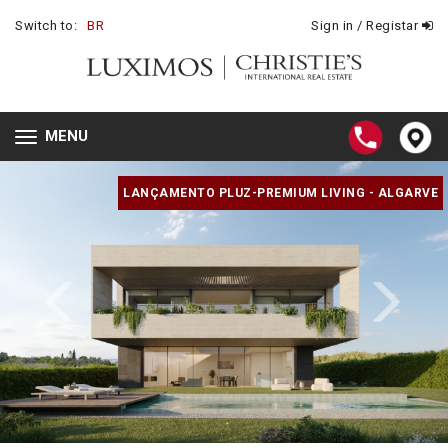
Switch to:
BR
Sign in / Registar
MENU
Toggle
navigation
LANÇAMENTO PLUZ-PREMIUM LIVING - ALGARVE