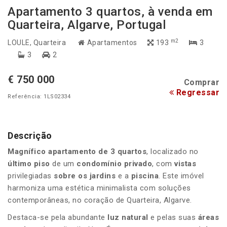
Apartamento 3 quartos, à venda em
Quarteira, Algarve, Portugal
m2
LOULE
, Quarteira
Apartamentos
193
3
3
2
€ 750 000
Comprar
Regressar
Referência: 1LS02334
Descrição
Magnífico apartamento de 3 quartos
, localizado no
último piso
de um
condomínio privado
, com
vistas
privilegiadas
sobre os jardins
e a
piscina
. Este imóvel
harmoniza uma estética minimalista com soluções
contemporâneas, no coração de Quarteira, Algarve.
Destaca-se pela abundante
luz natural
e pelas suas
áreas