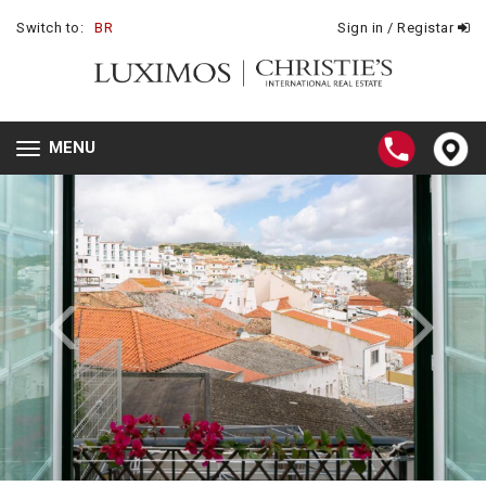
Switch to:
BR
Sign in / Registar
MENU
Toggle
navigation