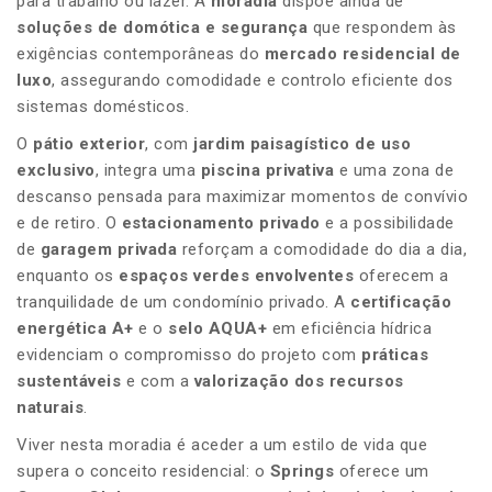
para trabalho ou lazer. A
moradia
dispõe ainda de
soluções de domótica e segurança
que respondem às
exigências contemporâneas do
mercado residencial de
luxo
, assegurando comodidade e controlo eficiente dos
sistemas domésticos.
O
pátio exterior
, com
jardim paisagístico de uso
exclusivo
, integra uma
piscina privativa
e uma zona de
descanso pensada para maximizar momentos de convívio
e de retiro. O
estacionamento privado
e a possibilidade
de
garagem privada
reforçam a comodidade do dia a dia,
enquanto os
espaços verdes envolventes
oferecem a
tranquilidade de um condomínio privado. A
certificação
energética A+
e o
selo AQUA+
em eficiência hídrica
evidenciam o compromisso do projeto com
práticas
sustentáveis
e com a
valorização dos recursos
naturais
.
Viver nesta moradia é aceder a um estilo de vida que
supera o conceito residencial: o
Springs
oferece um