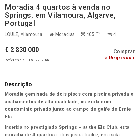
Moradia 4 quartos à venda no
Springs, em Vilamoura, Algarve,
Portugal
m2
LOULE
, Vilamoura
Moradias
405
4
€ 2 830 000
Comprar
Regressar
Referência: 1LS02262-AA
Descrição
Moradia geminada de dois pisos com piscina privada e
acabamentos de alta qualidade, inserida num
condomínio privado junto ao campo de golfe de Ernie
Els.
Inserida no
prestigiado Springs – at the Els Club
, esta
moradia de 4 quartos
e dois pisos traduz, em cada